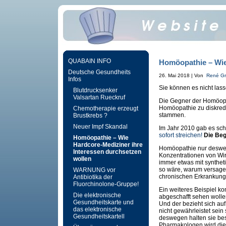
QUABAIN INFO
Homöopathie – Wie
Deutsche Gesundheits
26. Mai 2018 | Von
René Gr
Infos
Sie können es nicht las
Blutdrucksenker
Valsartan Rueckruf
Die Gegner der Homöopat
Homöopathie zu diskred
Chemotherapie erzeugt
stammen.
Brustkrebs ?
Neuer Impf Skandal
Im Jahr 2010 gab es sc
sofort streichen!
Die Beg
Homöopathie – Wie
Hardcore-Mediziner ihre
Homöopathie nur desweg
Interessen durchsetzen
Konzentrationen von Wirk
wollen
immer etwas mit synthe
so wäre, warum versage
WARNUNG vor
chronischen Erkrankun
Antibiotika der
Fluorchinolone-Gruppe!
Ein weiteres Beispiel 
Die elektronische
abgeschafft sehen woll
Gesundheitskarte und
Und der bezieht sich auf
das elektronische
nicht gewährleistet sein
Gesundheitskartell
deswegen halten sie be
Pharmakologen wird di