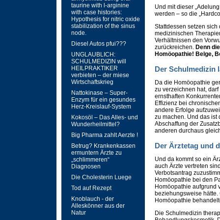
taurine with l-arginine
Und mit dieser „Adelung
with case histories:
werden – so die „Hardco
Hypothesis for nitric oxide
stabilization of the sinus
Stattdessen setzen sich
node.
medizinischen Therapie
Verhältnissen den Vorwur
Diesel Autos pfui???
zurückreichen.
Denn die
Homöopathie! Belge, Be
UNGLAUBLICH:
SCHULMEDIZIN will
HEILPRAKTIKER
Der Schulmedizin 
verbieten – der miese
Wirtschaftskrieg
Da die Homöopathie gera
zu verzeichnen hat, dar
Nattokinase – Super-
ernsthaften Konkurrente
Enzym für ein gesundes
Effizienz bei chronisch
Herz-Kreislauf-System
andere Erfolge aufzuwei
zu machen. Und das ist d
Kokosöl – Das Alles- und
Abschaffung der Zusatz
Wunderheilmittel?
anderen durchaus gleic
Big Pharma zahlt Aerzte !
Der Ärztetag und 
Betrug? Krankenkassen
ermuntern Ärzte zu
Und da kommt so ein Ärzt
„schlimmeren“
auch Ärzte vertreten si
Diagnosen
Verbotsantrag zuzustimm
Die Cholesterin Luege
Homöopathie bei den Pat
Homöopathie aufgrund v
Tod auf Rezept
beziehungsweise hätte. 
Knoblauch - der
Homöopathie behandelt
Alleskönner aus der
Natur
Die Schulmedizin therap