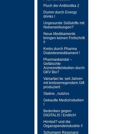
Fluch der Antibiotika 2
Dumm durch Energy
drinks !
Ungesunde Süßstoffe mit
Nebenwirkungen?
Neue Medikamente
bringen keinen Fortschritt
!!
Krebs durch Pharma
Diabetesmedikament !
Pharmaskandal –
Gefälschte
Arzneimittelstudien durch
GKV Bio?
Valsartan tw. seit Jahren
mit krebserregendem Gift
produziert:
Statine , nutzlos
Gekaufte Medizinstudien
!
Bedenken gegen
DIGITALIS ! Endlich!
Hirntod? und die
Organspendeindustrie !!
Schumann Resonanz