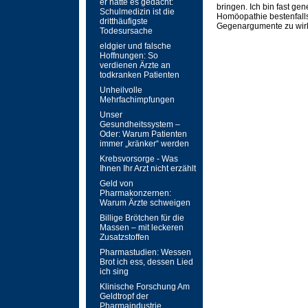
er hätte es gedacht:
bringen. Ich bin fast g
Schulmedizin ist die
Homöopathie bestenfall
dritthäufigste
Gegenargumente zu wirk
Todesursache
eldgier und falsche
Hoffnungen: So
verdienen Ärzte an
todkranken Patienten
Unheilvolle
Mehrfachimpfungen
Unser
Gesundheitssystem –
Oder: Warum Patienten
immer „kränker“ werden
Krebsvorsorge - Was
Ihnen Ihr Arzt nicht erzählt
Geld von
Pharmakonzernen:
Warum Ärzte schweigen
Billige Brötchen für die
Massen – mit leckeren
Zusatzstoffen
Pharmastudien: Wessen
Brot ich ess, dessen Lied
ich sing
Klinische Forschung Am
Geldtropf der
Pharmaindustrie