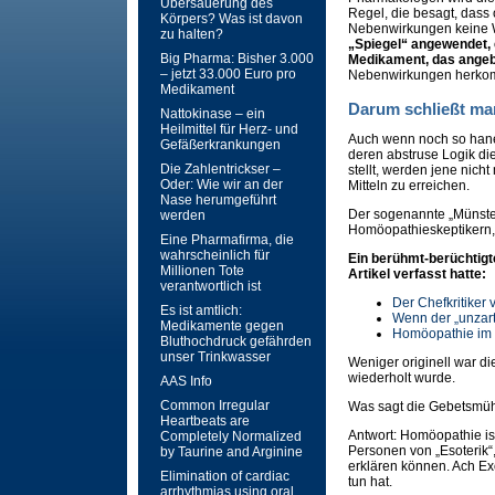
Übersäuerung des
Regel, die besagt, das
Körpers? Was ist davon
Nebenwirkungen keine W
zu halten?
„Spiegel“ angewendet,
Big Pharma: Bisher 3.000
Medikament, das angebli
– jetzt 33.000 Euro pro
Nebenwirkungen herk
Medikament
Darum schließt ma
Nattokinase – ein
Heilmittel für Herz- und
Auch wenn noch so han
Gefäßerkrankungen
deren abstruse Logik die
Die Zahlentrickser –
stellt, werden jene nich
Oder: Wie wir an der
Mitteln zu erreichen.
Nase herumgeführt
Der sogenannte „Münste
werden
Homöopathieskeptikern,
Eine Pharmafirma, die
wahrscheinlich für
Ein berühmt-berüchtigte
Millionen Tote
Artikel verfasst hatte:
verantwortlich ist
Der Chefkritiker
Es ist amtlich:
Wenn der „unzart
Medikamente gegen
Homöopathie im „
Bluthochdruck gefährden
unser Trinkwasser
Weniger originell war d
wiederholt wurde.
AAS Info
Common Irregular
Was sagt die Gebetsmü
Heartbeats are
Antwort: Homöopathie ist
Completely Normalized
Personen von „Esoterik“
by Taurine and Arginine
erklären können. Ach Ex
Elimination of cardiac
tun hat.
arrhythmias using oral