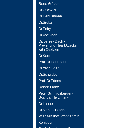
René Gräber
Dr.COWAN
Dr.Debusmann
Dr.Sroka
Dr.Petry
Dr.Voelkner
Dr. Jeffrey Dach -
Preventing Heart Attacks
with Ouabain
Dr.Kern
Prof. Dr.Dohrmann
Dr.Yatin Shah
Dr.Schwabe
Prof. Dr.Edens
Robert Franz
Peter Schmidsberger -
Skandal Herzinfarkt
Dr.Lange
Dr.Markus Peters
Pflanzenstoff Strophanthin
Kombetin