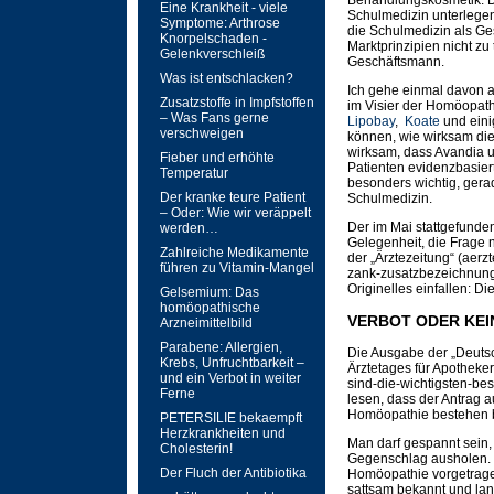
Behandlungskosmetik. D
Eine Krankheit - viele
Schulmedizin unterlegen 
Symptome: Arthrose
die Schulmedizin als Ges
Knorpelschaden -
Marktprinzipien nicht zu 
Gelenkverschleiß
Geschäftsmann.
Was ist entschlacken?
Ich gehe einmal davon 
Zusatzstoffe in Impfstoffen
im Visier der Homöopat
– Was Fans gerne
Lipobay
,
Koate
und eini
verschweigen
können, wie wirksam die
wirksam, dass Avandia u
Fieber und erhöhte
Patienten evidenzbasiert
Temperatur
besonders wichtig, gera
Der kranke teure Patient
Schulmedizin.
– Oder: Wie wir veräppelt
Der im Mai stattgefunde
werden…
Gelegenheit, die Frage 
Zahlreiche Medikamente
der „Ärztezeitung“ (aerzt
führen zu Vitamin-Mangel
zank-zusatzbezeichnung-
Originelles einfallen: 
Gelsemium: Das
homöopathische
VERBOT ODER KEI
Arzneimittelbild
Parabene: Allergien,
Die Ausgabe der „Deutsc
Krebs, Unfruchtbarkeit –
Ärztetages für Apotheke
und ein Verbot in weiter
sind-die-wichtigsten-be
Ferne
lesen, dass der Antrag a
Homöopathie bestehen b
PETERSILIE bekaempft
Herzkrankheiten und
Man darf gespannt sein
Cholesterin!
Gegenschlag ausholen. 
Der Fluch der Antibiotika
Homöopathie vorgetrage
sattsam bekannt und lan